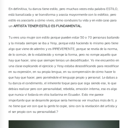
En definitiva, tu danza tiene estilo, pero muchas veces esta palabra ESTILO,
está banalizada y se transforma y asocia mayormente con lo estético, pero
estilo es asociarlo a cómo vives, cómo conduces tu vida y en este caso para
un
ARTISTA TENER ESTILO ES FUNDAMENTAL.
Tu eres una mujer con estilo porque pueden estar 50 o 70 personas bailando
y la mirada siempre se iba a Yesy, porque está haciendo lo mismo pero tiene
algo que viene de adentro y es IRREVERENTE, porque se revela de la norma,
de lo común, de lo establecido y rompe la forma, pero no rompe aquello que
hay que hacer, sino que siempre tenías un decodificador. Yo me encuentro en
una clase explicando el ejercicio y Yesy estaba descodificando para recodificar
en su expresión, en su propia lengua, en su comprensión de cómo hacer lo
que hay que hacer, pero poniéndole el lenguaje propio y personal. Le dabas a
tu danza el condimento, el inherente toque para que siga siendo eso, lo que
debías realizar pero con personalidad, rebeldía, emoción interna, eso es algo
que nunca vi todavía en otra bailarina en Ecuador. Esto me parece
importante que se desarrolle porque sería hermoso ver muchas más de ti, y
no tiene que ver con que la gente te copie, sino con la revelación del artista y
el ser propio con su personalidad.?