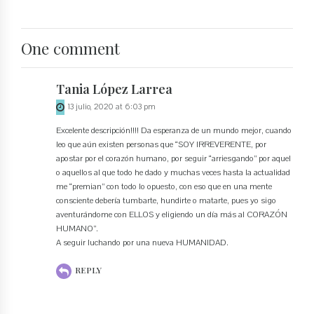
One comment
Tania López Larrea
13 julio, 2020 at 6:03 pm
Excelente descripción!!!! Da esperanza de un mundo mejor, cuando
leo que aún existen personas que “SOY IRREVERENTE, por
apostar por el corazón humano, por seguir “arriesgando” por aquel
o aquellos al que todo he dado y muchas veces hasta la actualidad
me “premian” con todo lo opuesto, con eso que en una mente
consciente debería tumbarte, hundirte o matarte, pues yo sigo
aventurándome con ELLOS y eligiendo un día más al CORAZÓN
HUMANO”.
A seguir luchando por una nueva HUMANIDAD.
REPLY