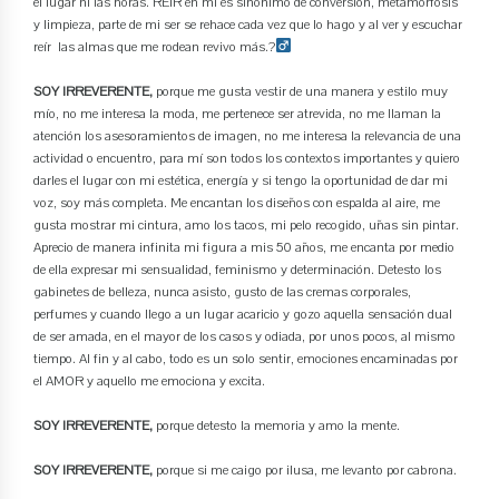
el lugar ni las horas. REIR en mi es sinónimo de conversión, metamorfosis
y limpieza, parte de mi ser se rehace cada vez que lo hago y al ver y escuchar
reír las almas que me rodean revivo más.?‍
SOY IRREVERENTE,
porque me gusta vestir de una manera y estilo muy
mío, no me interesa la moda, me pertenece ser atrevida, no me llaman la
atención los asesoramientos de imagen, no me interesa la relevancia de una
actividad o encuentro, para mí son todos los contextos importantes y quiero
darles el lugar con mi estética, energía y si tengo la oportunidad de dar mi
voz, soy más completa. Me encantan los diseños con espalda al aire, me
gusta mostrar mi cintura, amo los tacos, mi pelo recogido, uñas sin pintar.
Aprecio de manera infinita mi figura a mis 50 años, me encanta por medio
de ella expresar mi sensualidad, feminismo y determinación. Detesto los
gabinetes de belleza, nunca asisto, gusto de las cremas corporales,
perfumes y cuando llego a un lugar acaricio y gozo aquella sensación dual
de ser amada, en el mayor de los casos y odiada, por unos pocos, al mismo
tiempo. Al fin y al cabo, todo es un solo sentir, emociones encaminadas por
el AMOR y aquello me emociona y excita.
SOY IRREVERENTE,
porque detesto la memoria y amo la mente.
SOY IRREVERENTE,
porque si me caigo por ilusa, me levanto por cabrona.