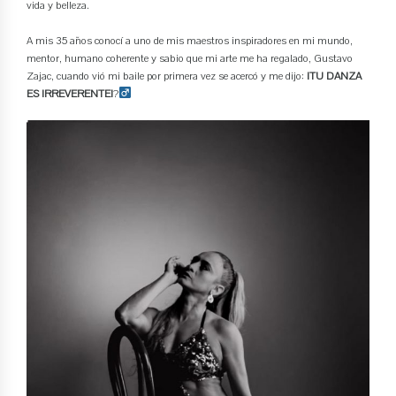
vida y belleza.
A mis 35 años conocí a uno de mis maestros inspiradores en mi mundo,
mentor, humano coherente y sabio que mi arte me ha regalado, Gustavo
Zajac, cuando vió mi baile por primera vez se acercó y me dijo:
¡TU DANZA
ES IRREVERENTE!
?‍