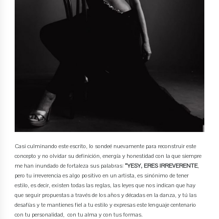
Casi culminando este escrito, lo sondeé nuevamente para reconstruir este
concepto y no olvidar su definición, energía y honestidad con la que siempre
me han inundado de fortaleza sus palabras:
“YESY, ERES IRREVERENTE
,
pero tu irreverencia es algo positivo en un artista, es sinónimo de tener
estilo, es decir, existen todas las reglas, las leyes que nos indican que hay
que seguir propuestas a través de los años y décadas en la danza, y tú las
desafías y te mantienes fiel a tu estilo y expresas este lenguaje centenario
con tu personalidad, con tu alma y con tus formas.