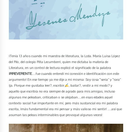
¡Tenía 13 años cuando mi maestra de literatura, la Lcda. María Luisa López
del Río, del colegio Rita Lecumberri, quien me dictaba la materia de
Literatura, en un control de lectura explicó el significado de la palabra
IRREVERENTE
…fue cuando entendí mi conexión e identificación con este
argumento! En ese tiempo ya me dije a mi misma: Soy cosa “seria” y “rara”
¡ja. Porque me gustaba leer?, escribir
, bailar?, vestir a mi modo? y
aquello que escribía no era siempre de agrado para mis amigas, incluso
algunas me peleaban, criticaban o se alejaban…en esas edades aquel
contexto social fue importante en mí, pero más sustancial era mi palabra
escrita, ¡más fundamental era mi pensar y más valioso mi sentir! …así que
asuman las peleas interminables que provoqué algunas veces!