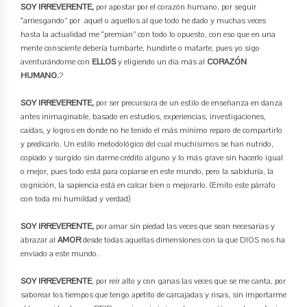
SOY IRREVERENTE,
por apostar por el corazón humano, por seguir
“arriesgando” por aquel o aquellos al que todo he dado y muchas veces
hasta la actualidad me “premian” con todo lo opuesto, con eso que en una
mente consciente debería tumbarte, hundirte o matarte, pues yo sigo
aventurándome con
ELLOS
y eligiendo un día más al
CORAZÓN
HUMANO.
?
SOY IRREVERENTE,
por ser precursora de un estilo de enseñanza en danza
antes inimaginable, basado en estudios, experiencias, investigaciones,
caídas, y logros en donde no he tenido el más mínimo reparo de compartirlo
y predicarlo. Un estilo metodológico del cual muchísimos se han nutrido,
copiado y surgido sin darme crédito alguno y lo más grave sin hacerlo igual
o mejor, pues todo está para copiarse en este mundo, pero la sabiduría, la
cognición, la sapiencia está en calcar bien o mejorarlo. (Emito este párrafo
con toda mi humildad y verdad)
SOY IRREVERENTE,
por amar sin piedad las veces que sean necesarias y
abrazar al
AMOR
desde todas aquellas dimensiones con la que DIOS nos ha
enviado a este mundo.
SOY IRREVERENTE
, por reír alto y con ganas las veces que se me canta, por
saborear los tiempos que tengo apetito de carcajadas y risas, sin importarme