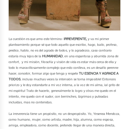
La cuestión es que amo este término:
IRREVERENTE,
y va mi primer
planteamiento porque sé que todo aquello que escribo, hago, bailo, profeso,
predico, hablo, no es del agrado de todos, y lo agradezco, caso contrario
estaría muy lejos de la
HUMANIDAD
, en una espantosa y aburrida zona de
confort, y mi misión, filosofía y visión de vida es estar más cerca de ella y
todo lo maravillosamente complejo que esto conlleva, es un desafío perenne
hacer, concebir, formar algo que tenga y respete
TU ESENCIA Y AGRADE A
TODOS
, incluso muchas veces la intensión se torna imposible! Entonces
priorizo y le doy estandarte a mi voz interna, a la voz de mi alma, ¡al grito de
mi espíritu! Trato de hacerlo, generalmente lo logro y otras me quedo en el
intento, me quedo con el sudor, con berrinches, lágrimas y puteadas
incluidas, mas no contenidas.
La irreverencia tiene un propósito, no un despropósito. Yo, Yesenea Mendoza,
como humano, mujer, como artista, madre, hija, alumna, como esposa,
amiga, empleadora, como docente, pretendo llegar de una manera directa,