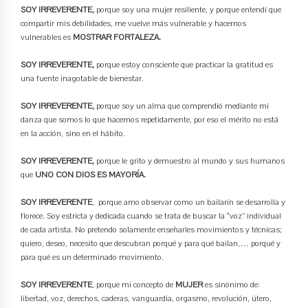
SOY IRREVERENTE,
porque soy una mujer resiliente, y porque entendí que
compartir mis debilidades, me vuelve más vulnerable y hacernos
vulnerables es
MOSTRAR FORTALEZA.
SOY IRREVERENTE,
porque estoy consciente que practicar la gratitud es
una fuente inagotable de bienestar.
SOY IRREVERENTE,
porque soy un alma que comprendió mediante mi
danza que somos lo que hacemos repetidamente, por eso el mérito no está
en la acción, sino en el hábito.
SOY IRREVERENTE,
porque le grito y demuestro al mundo y sus humanos
que
UNO CON DIOS ES MAYORÍA.
SOY IRREVERENTE
, porque amo observar como un bailarín se desarrolla y
florece. Soy estricta y dedicada cuando se trata de buscar la “voz” individual
de cada artista. No pretendo solamente enseñarles movimientos y técnicas;
quiero, deseo, necesito que descubran porqué y para qué bailan,… porqué y
para qué es un determinado movimiento.
SOY IRREVERENTE
, porque mi concepto de
MUJER
es sinónimo de:
libertad, voz, derechos, caderas, vanguardia, orgasmo, revolución, útero,