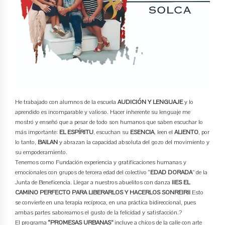
He trabajado con alumnos de la escuela
AUDICIÓN Y LENGUAJE
y lo
aprendido es incomparable y valioso. Hacer inherente su lenguaje me
mostró y enseñó que a pesar de todo son humanos que saben escuchar lo
más importante:
EL ESPÍRITU
, escuchan su
ESENCIA
, leen el
ALIENTO
, por
lo tanto,
BAILAN
y abrazan la capacidad absoluta del gozo del movimiento y
su empoderamiento.
Tenemos como Fundación experiencia y gratificaciones humanas y
emocionales con grupos de tercera edad del colectivo “
EDAD DORADA
” de la
Junta de Beneficencia. Llegar a nuestros abuelitos con danza
¡¡ES EL
CAMINO PERFECTO PARA LIBERARLOS Y HACERLOS SONREIR!!
Esto
se convierte en una terapia recíproca, en una práctica bidireccional, pues
ambas partes saboreamos el gusto de la felicidad y satisfacción.?
El programa
“PROMESAS URBANAS”
incluye a chicos de la calle con arte