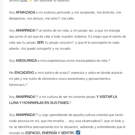
somos
LUZ
sin saborear lo opuesto.
Voy
AFIANZADA
a mi análisis profundo y me sorprendo, me disfruto, me
decepciono, me abrazo, me amo?, me cielo.
Voy
AMARRADA
?? al centro de mi vida, a mi propio ser, a que mi energía
sea como el sol que da vida a todo nuestro sistema. Es mejor que el centro de
vida sea tu propio
SER
, tu propio corazón?, y que él te acompañe en cada
aliento. Así puedo compartir y no invadir.
Voy
ASEGURADA
a mis experiencias como enciclopedias de vida.?
Me
ENCADENO
a mis baños de rosas?, esencias y velas en donde acaricio
mi piel y me nutro de alimentos vivos ancentrales y pensamientos
hermosos.?
Voy
AMARRADA
?? a mi cultura de ser mi amante propio
Y VISITAR LA
LUNA Y HONRARLAS EN SUS FASES.
?
Voy
AMARRADA
?? y sigo aprendiendo de aquella cultura oriental que tanto
ruido provoca en mí, que me enseña… soy una observadora?, que ve todo y
no se identifica precisamente con la situación, sabiendo y entendiendo que el
mundo es
ESPACIO, ENERGÍA Y SENTIR.
?‍