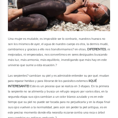
Una mujer es mutable, es imposible ser lo contrario, nuestros huesos no
son los mismos de ayer, el agua de nuestro cuerpo es otra, la dermis mudó,
cambiamos y gracias a ello nos transformamos? en otras,
DIFERENTES
, ni
mejoradas, ni empeoradas, nos convertimos en seres desiguales buscando
más luz, más armonía, más equilibrio, investigando que más hay en este
universo que sume a esta ecuación.?
Las serpientes? cambian su piel y es admirable entender su por qué; mudan
para reparar heridas y para librarse de los parásitos externos
¡¡QUÉ
INTERESANTE!
Este es un proceso que se realiza en 3 etapas. En la primera
la serpiente no se alimenta y busca un refugio seguro por varios días, en la
segunda etapa sus ojos cambian a un color blanco azulado y es en este
tiempo que su piel no puede ser tocada para no perjudicarla y en la etapa final
sus ojos vuelven a la normalidad, pero aún sin perder la piel antigua, es en
este preciso momento donde ella necesita rozarse contra una roca o árbol
para cambiar su antiguo vestuario.?