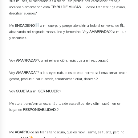
sus musas, alimentándolas a diario, sin permitirles vacacionar, trabajo
incansablemente con esta
TRIBU DE MUSAS
,… deseo transferir galaxias,
descifrar sueños?.
Me
ENCADENO
a mi cuerpo y pongo atención a todo el universo de ÉL,
abrazando mi sagrado masculino y femenino. Voy
AMARRADA
?? a mi luz
y sombras.
Voy
AMARRADA
??, a mi reinvención, más que a mi recuperación.
Voy
AMARRADA
?? a las leyes naturales de esta hermosa tierra: amar, crear,
gestar, producir, parir, servir, amamantar, criar, danzar.?
Voy
SUJETA
a mi
SER MUJER
.?
Me ato a transformar esos hábitos de esclavitud, de victimización en un
lugar de
RESPONSABILIDAD
.?
Me
AGARRO
de mi transitar oscuro, que es movilizante, es fuerte, pero no