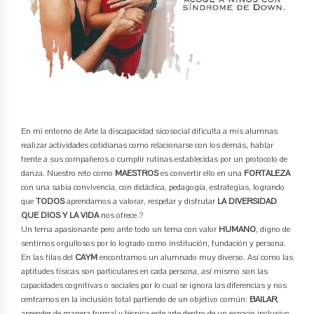
En mi entorno de Arte la discapacidad sicosocial dificulta a mis alumnas
realizar actividades cotidianas como relacionarse con los demás, hablar
frente a sus compañeros o cumplir rutinas establecidas por un protocolo de
danza. Nuestro reto como
MAESTROS
es convertir ello en una
FORTALEZA
con una sabia convivencia, con didáctica, pedagogía, estrategias, logrando
que
TODOS
aprendamos a valorar, respetar y disfrutar
LA DIVERSIDAD
QUE DIOS Y LA VIDA
nos ofrece.?
Un tema apasionante pero ante todo un tema con valor
HUMANO
, digno de
sentirnos orgullosos por lo logrado como institución, fundación y persona.
En las filas del
CAYM
encontramos un alumnado muy diverso. Así como las
aptitudes físicas son particulares en cada persona, así mismo son las
capacidades cognitivas o sociales por lo cual se ignora las diferencias y nos
centramos en la inclusión total partiendo de un objetivo común:
BAILAR
,
aprender de manera formal y técnica este arte dentro de un espacio inclusivo.