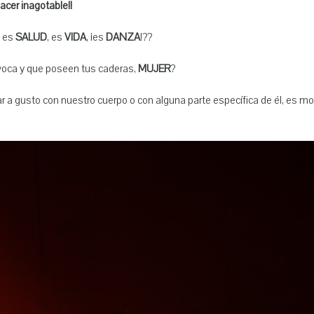
lacer inagotable!!
, es
SALUD
, es
VIDA
, ¡es
DANZA
!??
ovoca y que poseen tus caderas,
MUJER
?
a gusto con nuestro cuerpo o con alguna parte específica de él, es mo