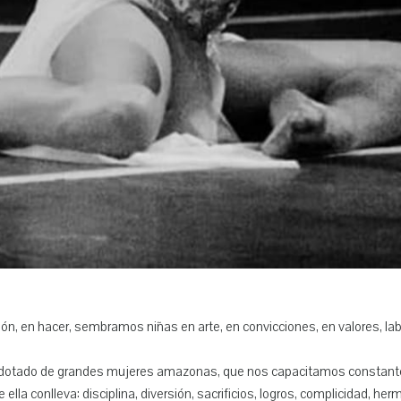
ón, en hacer, sembramos niñas en arte, en convicciones, en valores, l
, dotado de grandes mujeres amazonas, que nos capacitamos constant
 ella conlleva: disciplina, diversión, sacrificios, logros, complicidad, h