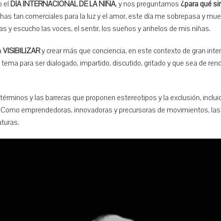
o el
DÍA INTERNACIONAL DE LA NIÑA
, y nos preguntamos
¿para qué si
has tan comerciales para la luz y el amor, este día me sobrepasa y mue
ñas y escucho las voces, el sentir, los sueños y anhelos de mis niñas.
a
VISIBILIZAR
y crear más que conciencia, en este contexto de gran inte
ema para ser dialogado, impartido, discutido, gritado y que sea de re
rminos y las barreras que proponen estereotipos y la exclusión, incluid
Como emprendedoras, innovadoras y precursoras de movimientos, las
uturas.