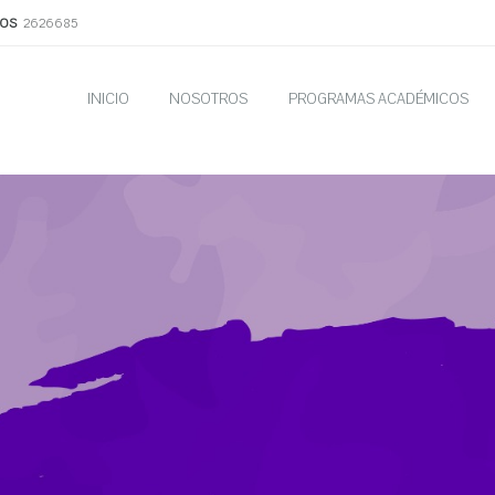
OS
2626685
INICIO
NOSOTROS
PROGRAMAS ACADÉMICOS