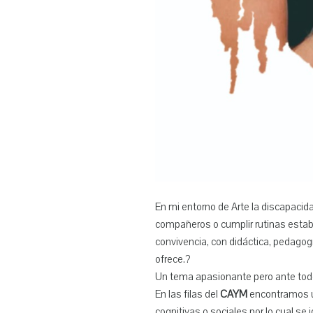
En mi entorno de Arte la discapacida
compañeros o cumplir rutinas estab
convivencia, con didáctica, pedagog
ofrece.?
Un tema apasionante pero ante tod
En las filas del
CAYM
encontramos u
cognitivas o sociales por lo cual se