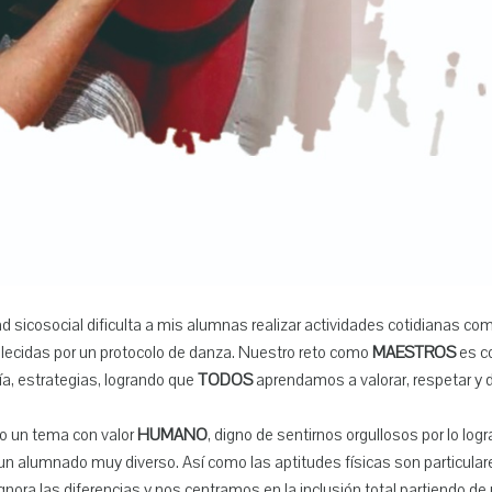
d sicosocial dificulta a mis alumnas realizar actividades cotidianas co
lecidas por un protocolo de danza. Nuestro reto como
MAESTROS
es co
ía, estrategias, logrando que
TODOS
aprendamos a valorar, respetar y d
o un tema con valor
HUMANO
, digno de sentirnos orgullosos por lo log
n alumnado muy diverso. Así como las aptitudes físicas son particula
 ignora las diferencias y nos centramos en la inclusión total partiendo d