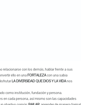
mo relacionarse con los demás, hablar frente a sus
nvertir ello en una
FORTALEZA
con una sabia
isfrutar
LA DIVERSIDAD QUE DIOS Y LA VIDA
nos
rado como institución, fundación y persona.
res en cada persona, así mismo son las capacidades
e un objetivo común:
BAILAR
, aprender de manera formal