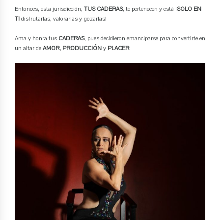
Entonces, esta jurisdicción,
TUS CADERAS
, te pertenecen y está ¡
SOLO EN
TI
disfrutarlas, valorarlas y gozarlas!
Ama y honra tus
CADERAS
, pues decidieron emanciparse para convertirte en
un altar de
AMOR, PRODUCCIÓN
y
PLACER
.