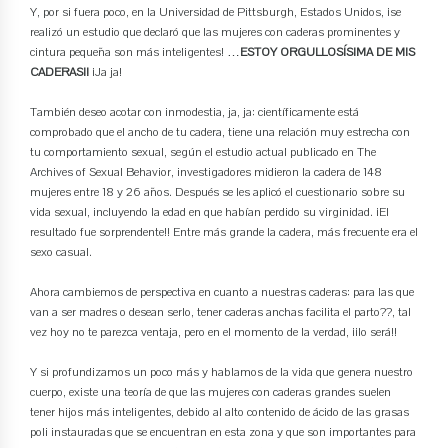
Y, por si fuera poco, en la Universidad de Pittsburgh, Estados Unidos, ¡se
realizó un estudio que declaró que las mujeres con caderas prominentes y
cintura pequeña son más inteligentes! …
ESTOY ORGULLOSÍSIMA DE MIS
CADERAS¡!
¡Ja ja!
También deseo acotar con inmodestia, ja, ja: científicamente está
comprobado que el ancho de tu cadera, tiene una relación muy estrecha con
tu comportamiento sexual, según el estudio actual publicado en The
Archives of Sexual Behavior, investigadores midieron la cadera de 148
mujeres entre 18 y 26 años. Después se les aplicó el cuestionario sobre su
vida sexual, incluyendo la edad en que habían perdido su virginidad. ¡El
resultado fue sorprendente!! Entre más grande la cadera, más frecuente era el
sexo casual.
Ahora cambiemos de perspectiva en cuanto a nuestras caderas: para las que
van a ser madres o desean serlo, tener caderas anchas facilita el parto??, tal
vez hoy no te parezca ventaja, pero en el momento de la verdad, ¡¡lo será!!
Y si profundizamos un poco más y hablamos de la vida que genera nuestro
cuerpo, existe una teoría de que las mujeres con caderas grandes suelen
tener hijos más inteligentes, debido al alto contenido de ácido de las grasas
poli instauradas que se encuentran en esta zona y que son importantes para