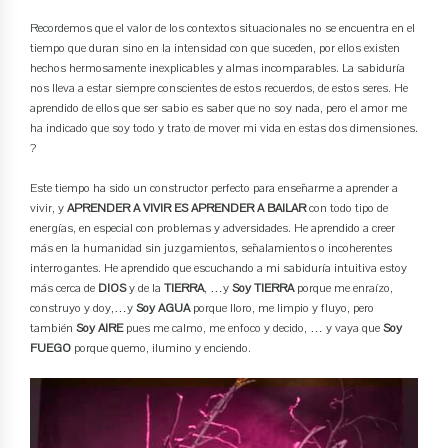
Recordemos que el valor de los contextos situacionales no se encuentra en el
tiempo que duran sino en la intensidad con que suceden, por ellos existen
hechos hermosamente inexplicables y almas incomparables. La sabiduría
nos lleva a estar siempre conscientes de estos recuerdos, de estos seres. He
aprendido de ellos que ser sabio es saber que no soy nada, pero el amor me
ha indicado que soy todo y trato de mover mi vida en estas dos dimensiones.
?
Este tiempo ha sido un constructor perfecto para enseñarme a aprender a
vivir, y
APRENDER A VIVIR ES APRENDER A BAILAR
con todo tipo de
energías, en especial con problemas y adversidades. He aprendido a creer
más en la humanidad sin juzgamientos, señalamientos o incoherentes
interrogantes. He aprendido que escuchando a mi sabiduría intuitiva estoy
más cerca de
DIOS
y de la
TIERRA
, …y
Soy TIERRA
porque me enraízo,
construyo y doy,…y
Soy AGUA
porque lloro, me limpio y fluyo, pero
también
Soy AIRE
pues me calmo, me enfoco y decido, … y vaya que
Soy
FUEGO
porque quemo, ilumino y enciendo.