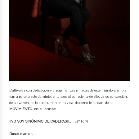
Cultívalas con dedicación y disciplina. Las miradas de este mundo siempre
van a parar a este dominio, entonces sé consciente de ello, de su contorsión,
de su vaivén, de lo que suman en tu vida, de cómo te cuidan, de su
MOVIMIENTO
, ¡de su belleza!
¡¡YO SOY SINÓNIMO DE CADERAS!!
… ¡¿¡Y tú!?!
Desde el amor.