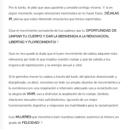
Por lo tanto, te pido que seas paciente y amable contigo mismo. Y si en
algún momento surgen emociones incómodas en tu hacer físico,
DÉJALAS
IR
, piensa que estás liberando emociones que tenías reprimidas.
¡Que el movimiento consciente de tus caderas sea tu
OPORTUNIDAD DE
LIMPIAR TU CUERPO Y DAR LA BIENVENIDA A LA RENOVACION,
LIBERTAD Y FLORECIMIENTO!
?
Que no nos quede la duda que el buen movimiento de cadera adquiere más
relevancia por todo lo que implica nuestro cuerpo y que da cabida a los
órganos de reproducción y la energía sexual y vital.
Si te permites mover tu cadera a través del baile, del ejercicio direccionado y
disciplinado, es decir, moverlas en todo su amplio abanico de movimientos y
lo combinas con una respiración e intensión adecuada vas a conectarte con
la alegría de
VIVIR
, vas a disfrutar la aceptación de tu cuerpo, tendrás
relaciones sexuales más satisfactorias, ¡gozarás de un mejor
funcionamiento digestivo y mejorarás las habilidades para la socialización!
¡Las
MUJERES
que movemos bien nuestras caderas subimos al menos un
grado de
FELICIDAD
! ?