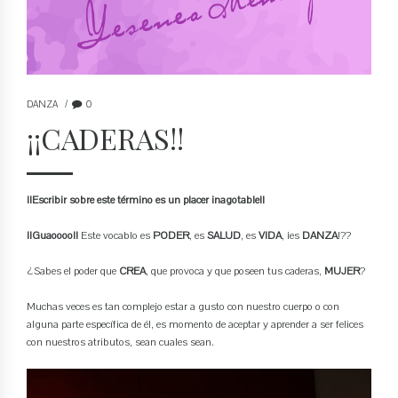
DANZA
0
¡¡CADERAS!!
¡¡Escribir sobre este término es un placer inagotable!!
¡¡Guaoooo!!
Este vocablo es
PODER
, es
SALUD
, es
VIDA
, ¡es
DANZA
!??
¿Sabes el poder que
CREA
, que provoca y que poseen tus caderas,
MUJER
?
Muchas veces es tan complejo estar a gusto con nuestro cuerpo o con
alguna parte específica de él, es momento de aceptar y aprender a ser felices
con nuestros atributos, sean cuales sean.