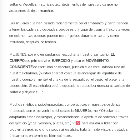
soltarlo. Aquellas historias o acontecimientos de nuestra vida que no
acabamos de dejar marchar.
Las mujeres que han pasado recientemente por el embarazo y parto tienden
a tener las caderas bloqueadas porque es un lugar de trauma físico y a veces
emocional. Las caderas pueden recibir golpes durante el parto, y como
resultado, después, se tensan.
MUJERES, por ello en sustancial escuchar a nuestro santuario,
EL
CUERPO,
es primordial el
EJERCICIO
y crear el
MOVIMIENTO
CONSCIENTE
de aperturas de caderas, pues en ellas está ubicado uno de
nuestros chakras, (puntos energéticos que se encargan del equilibrio de
nuestro cuerpo y mente), el chakra de la sexualidad, el deseo, el placer y la
procreación. Si este chakra está bloqueado, obstaculiza nuestra capacidad de
soltarlo y dejarlo fluir.
Muchos médicos, psicoterapeutas, quiroprácticos y maestros de danza
interesados en el porvenir holísticos de la
MUJER
(como YO) estamos
adoptando estos hallazgos, y recomendando la apertura de caderas a través
del ejercicio (yoga, yesmen, pilates, etc.) ??‍
para ayudar a lidiar con
problemas que, solo unos pocos años atrás, habrían sido vistos y tratados
únicamente en términos biomecánicos.