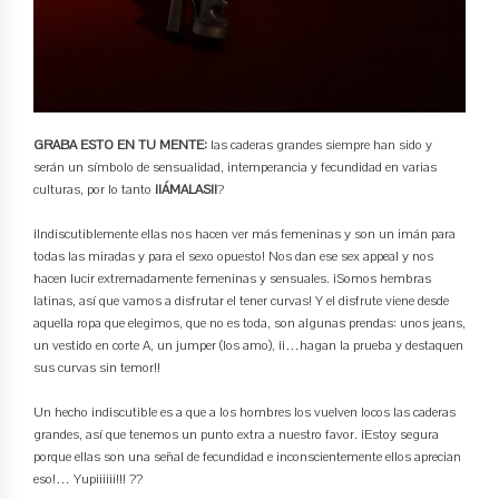
GRABA ESTO EN TU MENTE:
las caderas grandes siempre han sido y
serán un símbolo de sensualidad, intemperancia y fecundidad en varias
culturas, por lo tanto
¡¡ÁMALAS!!
?
¡Indiscutiblemente ellas nos hacen ver más femeninas y son un imán para
todas las miradas y para el sexo opuesto! Nos dan ese sex appeal y nos
hacen lucir extremadamente femeninas y sensuales. ¡Somos hembras
latinas, así que vamos a disfrutar el tener curvas! Y el disfrute viene desde
aquella ropa que elegimos, que no es toda, son algunas prendas: unos jeans,
un vestido en corte A, un jumper (los amo), ¡¡…hagan la prueba y destaquen
sus curvas sin temor!!
Un hecho indiscutible es a que a los hombres los vuelven locos las caderas
grandes, así que tenemos un punto extra a nuestro favor. ¡Estoy segura
porque ellas son una señal de fecundidad e inconscientemente ellos aprecian
eso!… Yupiiiiii!!! ??