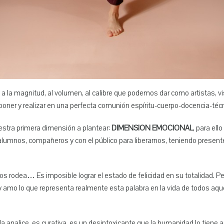
 a la magnitud, al volumen, al calibre que podemos dar como artistas, vi
oner y realizar en una perfecta comunión espíritu-cuerpo-docencia-técn
estra primera dimensión a plantear:
DIMENSION EMOCIONAL
, para el
 alumnos, compañeros y con el público para liberarnos, teniendo presente
 rodea… Es imposible lograr el estado de felicidad en su totalidad. Pero
 y amo lo que representa realmente esta palabra en la vida de todos aq
a analice, es curativa, es un desintoxicante que la humanidad lo tiene 